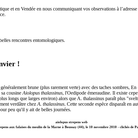
ntique et en Vendée en nous communiquant vos observations à l’adresse
ce.
belles rencontres entomologiques.
vier !
 généralement brune (plus rarement verte) avec des taches sombres, En 
à sa cousine
Aiolopus thalassinus
, l'Oedipode émeraudine. Il existe cepe
 plus longs que larges environ) alors que A. thalassinus paraît plus "svelt
hement verdâtre chez
A. thalassinus
. Cette seconde espèce disparaît en 
our peu qu'il y ait de belles journées.
repens aux falaises du moulin de la Marne à Boussay (44), le 10 novembre 2010 - clichés de Pa