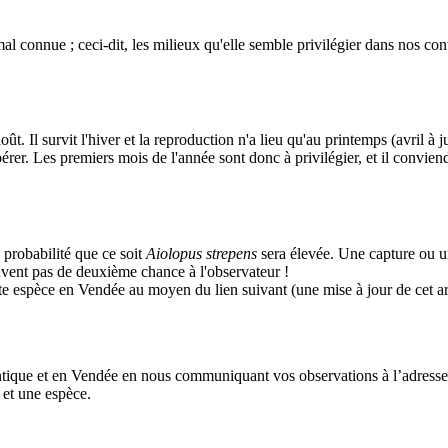
onnue ; ceci-dit, les milieux qu'elle semble privilégier dans nos contrées
t. Il survit l'hiver et la reproduction n'a lieu qu'au printemps (avril à ju
epérer. Les premiers mois de l'année sont donc à privilégier, et il convie
 probabilité que ce soit
Aiolopus strepens
sera élevée. Une capture ou un
 souvent pas de deuxième chance à l'observateur !
tte espèce en Vendée au moyen du lien suivant (une mise à jour de cet art
antique et en Vendée en nous communiquant vos observations à l’adresse
 et une espèce.