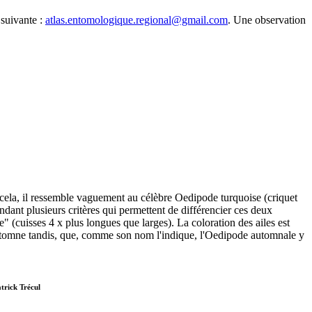
 suivante :
atlas.entomologique.regional@gmail.com
. Une observation
cela, il ressemble vaguement au célèbre Oedipode turquoise (criquet
ndant plusieurs critères qui permettent de différencier ces deux
e" (cuisses 4 x plus longues que larges). La coloration des ailes est
automne tandis, que, comme son nom l'indique, l'Oedipode automnale y
trick Trécul