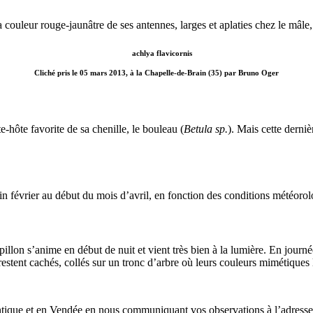
 couleur rouge-jaunâtre de ses antennes, larges et aplaties chez le mâle,
Cliché pris le 05 mars 2013, à la Chapelle-de-Brain (35) par Bruno Oger
e-hôte favorite de sa chenille, le bouleau (
Betula sp.
). Mais cette derniè
fin février au début du mois d’avril, en fonction des conditions météoro
illon s’anime en début de nuit et vient très bien à la lumière. En jour
estent cachés, collés sur un tronc d’arbre où leurs couleurs mimétiques le
antique et en Vendée en nous communiquant vos observations à l’adresse