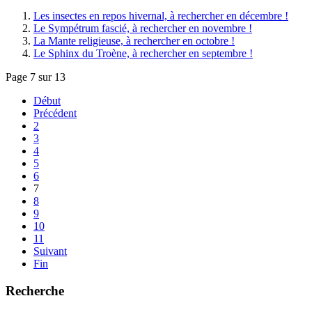
Les insectes en repos hivernal, à rechercher en décembre !
Le Sympétrum fascié, à rechercher en novembre !
La Mante religieuse, à rechercher en octobre !
Le Sphinx du Troène, à rechercher en septembre !
Page 7 sur 13
Début
Précédent
2
3
4
5
6
7
8
9
10
11
Suivant
Fin
Recherche