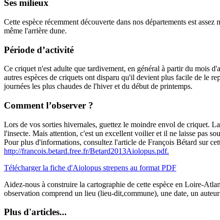
Ses milieux
Cette espèce récemment découverte dans nos départements est assez mal c
même l'arrière dune.
Période d’activité
Ce criquet n'est adulte que tardivement, en général à partir du mois d'aoû
autres espèces de criquets ont disparu qu'il devient plus facile de le r
journées les plus chaudes de l'hiver et du début de printemps.
Comment l’observer ?
Lors de vos sorties hivernales, guettez le moindre envol de criquet. La
l'insecte. Mais attention, c'est un excellent voilier et il ne laisse pas
Pour plus d'informations, consultez l'article de François Bétard sur ce
http://francois.betard.free.fr/Betard2013Aiolopus.pdf.
Télécharger la fiche d'Aiolopus strepens au format PDF
Aidez-nous à construire la cartographie de cette espèce en Loire-Atl
observation comprend un lieu (lieu-dit,commune), une date, un auteur
Plus d'articles...