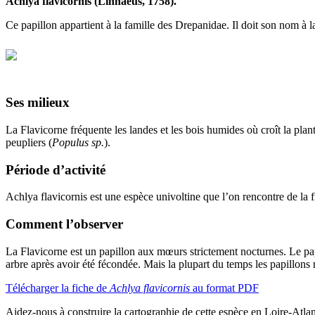
Achlya flavicornis (Linnaeus, 1758).
Ce papillon appartient à la famille des Drepanidae. Il doit son nom à la
Ses milieux
La Flavicorne fréquente les landes et les bois humides où croît la plant
peupliers (
Populus sp.
).
Période d’activité
Achlya flavicornis est une espèce univoltine que l’on rencontre de la 
Comment l’observer
La Flavicorne est un papillon aux mœurs strictement nocturnes. Le pap
arbre après avoir été fécondée. Mais la plupart du temps les papillons r
Télécharger la fiche de
Achlya flavicornis
au format PDF
Aidez-nous à construire la cartographie de cette espèce en Loire-Atl