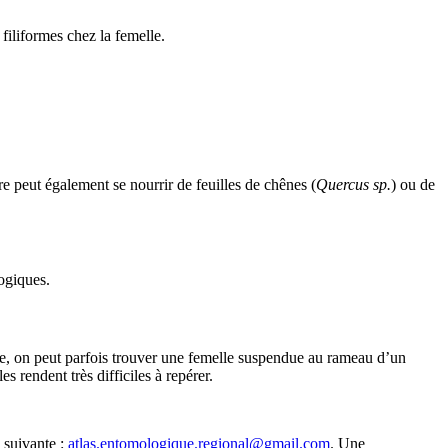
 filiformes chez la femelle.
re peut également se nourrir de feuilles de chênes (
Quercus sp.
) ou de
logiques.
née, on peut parfois trouver une femelle suspendue au rameau d’un
s rendent très difficiles à repérer.
 suivante :
atlas.entomologique.regional@gmail.com
. Une