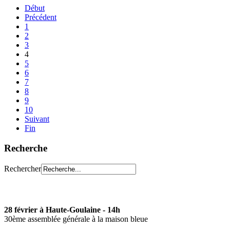
Début
Précédent
1
2
3
4
5
6
7
8
9
10
Suivant
Fin
Recherche
Rechercher
28 février à Haute-Goulaine - 14h
30ème assemblée générale à la maison bleue