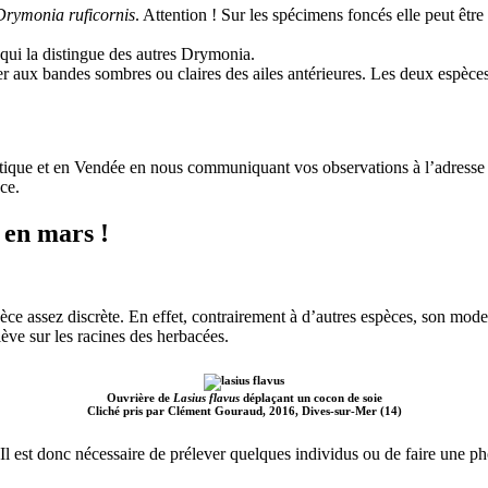
Drymonia ruficornis
. Attention ! Sur les spécimens foncés elle peut être
ui la distingue des autres Drymonia.
er aux bandes sombres ou claires des ailes antérieures. Les deux espèces 
ntique et en Vendée en nous communiquant vos observations à l’adresse
ce.
 en mars !
ce assez discrète. En effet, contrairement à d’autres espèces, son mode
lève sur les racines des herbacées.
Ouvrière de
Lasius flavus
déplaçant un cocon de soie
Cliché pris par Clément Gouraud, 2016, Dives-sur-Mer (14)
l est donc nécessaire de prélever quelques individus ou de faire une pho