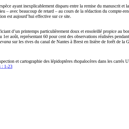
’espèce ayant inexplicablement disparu entre la remise du manuscrit et l
 lieu – avec beaucoup de retard – au cours de la rédaction du compte-re
n est aujourd’hui effective sur ce site.
ficiant d’un printemps particulièrement doux et ensoleillé propice au bo
u 1er août, représentant 60 pour cent des observations réalisées pendant
levana
sur les rives du canal de Nantes à Brest en lisière de forêt de la 
ction et cartographie des lépidoptères rhopalocères dans les carrés
 : 1-23