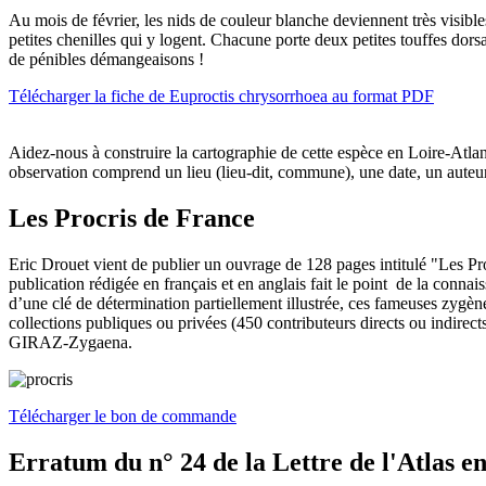
Au mois de février, les nids de couleur blanche deviennent très visible
petites chenilles qui y logent. Chacune porte deux petites touffes dorsa
de pénibles démangeaisons !
Télécharger la fiche de Euproctis chrysorrhoea au format PDF
Aidez-nous à construire la cartographie de cette espèce en Loire-Atl
observation comprend un lieu (lieu-dit, commune), une date, un auteur
Les Procris de France
Eric Drouet vient de publier un ouvrage de 128 pages intitulé "Les Pr
publication rédigée en français et en anglais fait le point de la conn
d’une clé de détermination partiellement illustrée, ces fameuses zygène
collections publiques ou privées (450 contributeurs directs ou indirect
GIRAZ-Zygaena.
Télécharger le bon de commande
Erratum du n° 24 de la Lettre de l'Atlas e