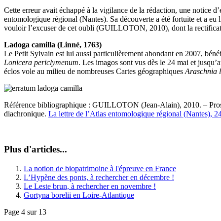
Cette erreur avait échappé à la vigilance de la rédaction, une notice d
entomologique régional (Nantes). Sa découverte a été fortuite et a eu
vouloir l’excuser de cet oubli (GUILLOTON, 2010), dont la rectificatio
Ladoga camilla (Linné, 1763)
Le Petit Sylvain est lui aussi particulièrement abondant en 2007, béné
Lonicera periclymenum
. Les imagos sont vus dès le 24 mai et jusqu’a
éclos vole au milieu de nombreuses Cartes géographiques
Araschnia 
Référence bibliographique : GUILLOTON (Jean-Alain), 2010. – Prospe
diachronique.
La lettre de l’Atlas entomologique régional (Nantes), 24
Plus d'articles...
La notion de biopatrimoine à l'épreuve en France
L’Hypène des ponts, à rechercher en décembre !
Le Leste brun, à rechercher en novembre !
Gortyna borelii en Loire-Atlantique
Page 4 sur 13