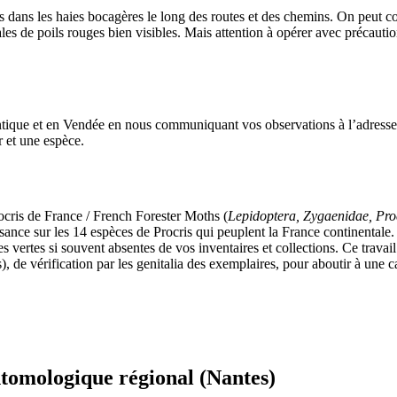
s dans les haies bocagères le long des routes et des chemins. On peut con
les de poils rouges bien visibles. Mais attention à opérer avec précautio
antique et en Vendée en nous communiquant vos observations à l’adresse
 et une espèce.
ocris de France / French Forester Moths (
Lepidoptera, Zygaenidae, Pro
aissance sur les 14 espèces de Procris qui peuplent la France continental
s vertes si souvent absentes de vos inventaires et collections. Ce travai
s), de vérification par les genitalia des exemplaires, pour aboutir à une
ntomologique régional (Nantes)