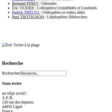
Bertrand PINEY
: Odonates
Éric TEXIER : Coléoptères Cicindélidés et Carabinés
Patrick TRÉCUL
: Orthoptères et ordres alliés
Paul TROTIGNON
: Lépidoptères Hétérocères
Recherche
Rechercher
Nous écrire
au siège social
:
A.E.R.
120 rue des leptures
44850 Ligné
France