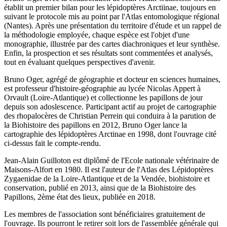
établit un premier bilan pour les lépidoptères Arctiinae, toujours en
suivant le protocole mis au point par l'Atlas entomologique régional
(Nantes). Après une présentation du territoire d'étude et un rappel de
la méthodologie employée, chaque espèce est l'objet d'une
monographie, illustrée par des cartes diachroniques et leur synthèse.
Enfin, la prospection et ses résultats sont commentées et analysés,
tout en évaluant quelques perspectives d'avenir.
Bruno Oger, agrégé de géographie et docteur en sciences humaines,
est professeur d'histoire-géographie au lycée Nicolas Appert à
Orvault (Loire-Atlantique) et collectionne les papillons de jour
depuis son adoslescence. Participant actif au projet de cartographie
des rhopalocères de Christian Perrein qui conduira à la parution de
la Biohistoire des papillons en 2012, Bruno Oger lance la
cartographie des lépidoptères Arctinae en 1998, dont l'ouvrage cité
ci-dessus fait le compte-rendu.
Jean-Alain Guilloton est diplômé de l'Ecole nationale vétérinaire de
Maisons-Alfort en 1980. Il est l'auteur de l'Atlas des Lépidoptères
Zygaenidae de la Loire-Atlantique et de la Vendée, biohistoire et
conservation, publié en 2013, ainsi que de la Biohistoire des
Papillons, 2ème état des lieux, publiée en 2018.
Les membres de l'association sont bénéficiaires gratuitement de
l'ouvrage. Ils pourront le retirer soit lors de l'assemblée générale qui